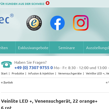
FÜR KUNDEN AUS DER SCHWEIZ
iten
Exklusivangebote
Seminare
Ausstellungs
Haben Sie Fragen?
+49 (0) 7307 9755 0
Mo - Fr: 8:30 - 12:00 und 13:00 
Start
Produkte
Infusion & Injektion
Venensuchgeräte
Veinlite LED +, 
« Zurück
« 
Veinlite LED +, Venensuchgerät, 22 orange+
6 rot